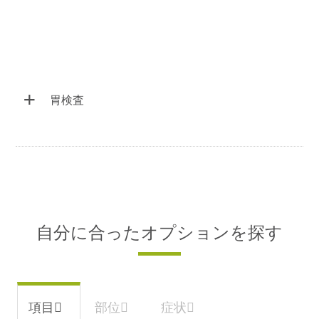
+
胃検査
みぞおちが痛い、食欲がない、胸やけがするな
どの症状がある方
①胃がんリスク検査【ピロリ菌抗体・ペ
プシノゲン検査】
￥5,500
②抗ヘリコバクタigG抗体(ピロリ菌)検
自分に合ったオプションを探す
査
￥3,300
※検査方法が変更になりました。①②ともに結
果は後日報告となります。
③胃透視→胃カメラへの振り替え