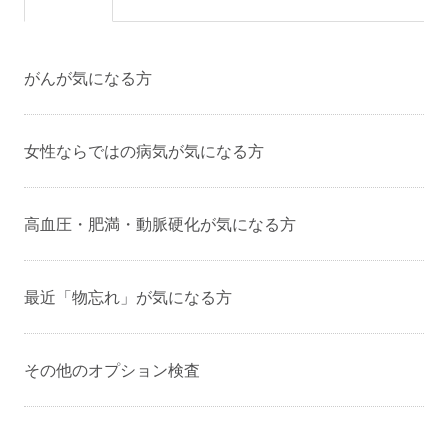
人間ドックご受診の方………￥5,500
人間ドック以外の方…………￥6,600
がんが気になる方
④胃透視（バリウム）検査
￥11,000
⑤胃カメラ検査（経口/経鼻）
女性ならではの病気が気になる方
￥17,600
⑥鎮静剤（経口胃カメラのみ）
￥4,400
高血圧・肥満・動脈硬化が気になる方
※不安を和らげるお薬です。鎮静剤使用の場
合、検査日終日、車・バイク・自転車の運転できませ
最近「物忘れ」が気になる方
ん。
その他のオプション検査