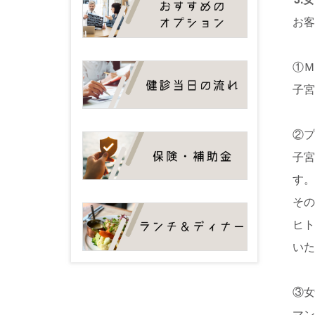
お
①
子
②
子
す
そ
ヒ
い
③
マ