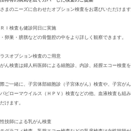
客さまのニーズに合わせたオプション検査をお選びいただけま
ＭＲＩ検査も健診同日に実施
宮・卵巣・膀胱などの骨盤腔の中をより詳しく観察できます。
プラスオプション検査のご用意
宮がん検査は婦人科医師による細胞診、内診、経膣エコー検査
。
の際ご一緒に、子宮体部細胞診（子宮体がん）検査や、子宮が
トパピローマウイルス（ＨＰＶ）検査などの他、血液検査も組
ただけます。
女性技師による乳がん検査
ンモグラフィ検査、乳腺エコー検査などの乳房検査は女性技師