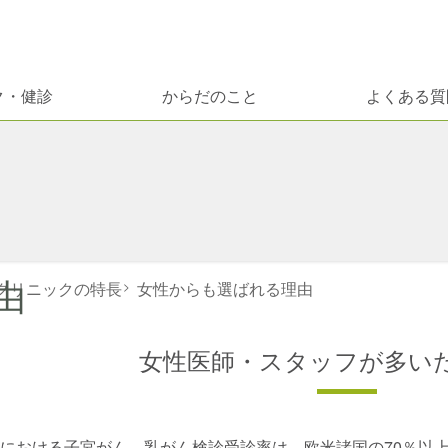
ク・健診
からだのこと
よくある質
由
クリニックの特長
>
女性からも選ばれる理由
女性医師・スタッフが多い
における子宮がん、乳がん検診受診率は、欧米諸国の70％以上に