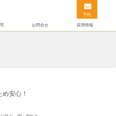
予約
問
お問合せ
採用情報
ため安心！
比べ、20～30%と