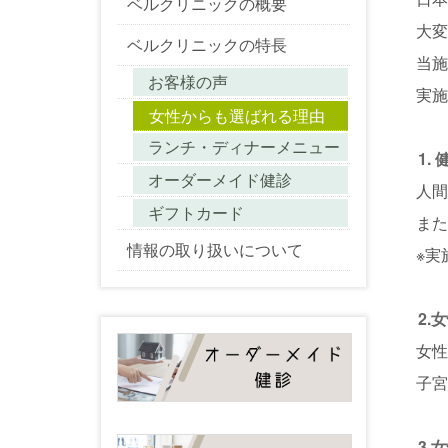
ベルクリニックの概要
大
ベルクリニックの特長
当
お客様の声
実
女性からも選ばれる理由
ランチ・ディナーメニュー
1
オーダーメイド健診
人
ギフトカード
ま
情報の取り扱いについて
※実
2
女
子
3