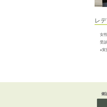
レデ
女
受
※
健