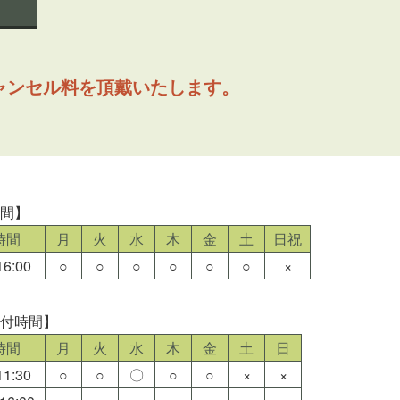
ャンセル料を頂戴いたします。
時間】
時間
月
火
水
木
金
土
日祝
6:00
○
○
○
○
○
○
×
受付時間】
時間
月
火
水
木
金
土
日
1:30
○
○
〇
○
○
×
×