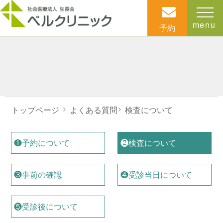
menu
予約
トップページ
>
よくある質問
>
検査について
❶予約について
❷検査について
❸事前の確認
❹受診当日について
❺受診後について