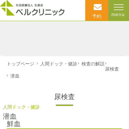
menu
予約
トップページ
>
人間ドック・健診
>
検査の解説
>
尿検査
>
潜血
尿検査
人間ドック・健診
潜血
鮮血