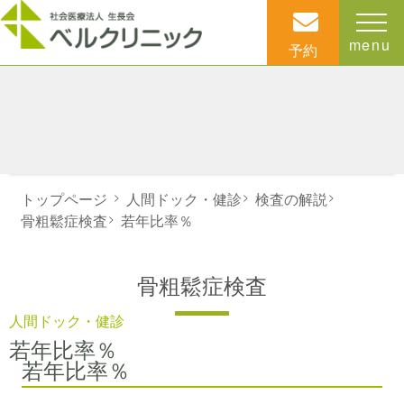
menu
予約
トップページ
>
人間ドック・健診
>
検査の解説
>
骨粗鬆症検査
>
若年比率％
骨粗鬆症検査
人間ドック・健診
若年比率％
若年比率％