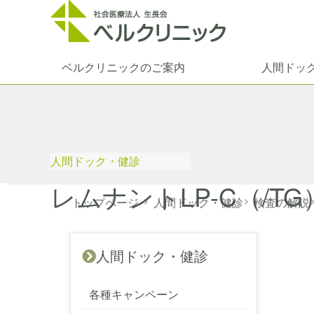
ベルクリニックのご案内
人間ドッ
人間ドック・健診
レムナントLP-C（/TG
トップページ
>
人間ドック・健診
>
検査の解説
人間ドック・健診
各種キャンペーン