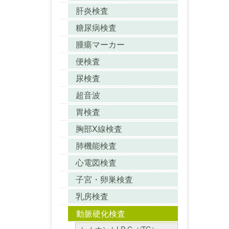
肝炎検査
糖尿病検査
腫瘍マーカー
便検査
尿検査
超音波
胃検査
胸部X線検査
肺機能検査
心電図検査
子宮・卵巣検査
乳房検査
動脈硬化検査