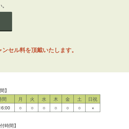
い。
ャンセル料を頂戴いたします。
時間】
時間
月
火
水
木
金
土
日祝
6:00
○
○
○
○
○
○
×
受付時間】