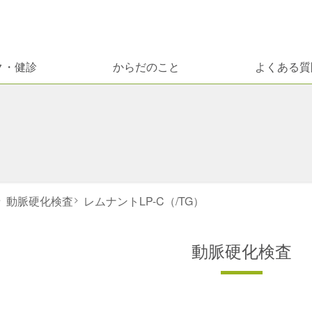
ク・健診
からだのこと
よくある質
）
>
動脈硬化検査
>
レムナントLP-C（/TG）
動脈硬化検査