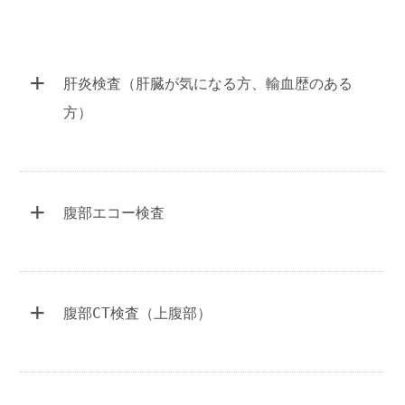
+
肝炎検査（肝臓が気になる方、輸血歴のある
方）
+
①HCV(C型肝炎ウイルス)抗体検査
腹部エコー検査
￥2,200
5臓【胆のう・肝臓・腎臓・膵臓・脾臓】＋腹
②HBs(B型肝炎ウイルス)抗原検査
部大動脈
￥5,500
+
￥2,200
全身倦怠、体重減少、腹痛などの症状のある
腹部CT検査（上腹部）
方、アルコールをよく飲む方におすすめしま
肺がん（肺細胞がん）は、ほとんどがC型肝
腹部CT検査
￥14,300
す。
炎ウイルス、またはB型肝炎ウイルスの持続