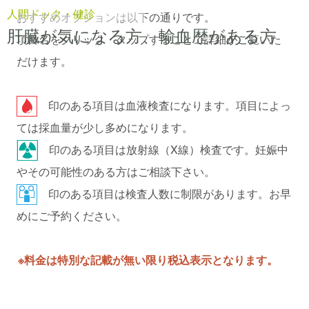
人間ドック・健診
おすすめオプションは以下の通りです。
肝臓が気になる方、輸血歴がある方
項目名をクリック・タップすることで詳細がご覧いた
だけます。
印のある項目は血液検査になります。項目によっ
ては採血量が少し多めになります。
印のある項目は放射線（X線）検査です。妊娠中
やその可能性のある方はご相談下さい。
印のある項目は検査人数に制限があります。お早
めにご予約ください。
※料金は特別な記載が無い限り税込表示となります。