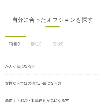
感染者です。C型肝炎では、50～70歳代、B
型肝炎では40～50歳代からがんが発症する
傾向にあります。
自分に合ったオプションを探す
※消化管ガスや皮下脂肪の多い方は、膵臓など観察で
※腹部エコー検査にて膵臓などが観察しにくい場合で
きないこともあります。
も、腹部CT検査で詳細に観察することができます。
がんが気になる方
女性ならではの病気が気になる方
高血圧・肥満・動脈硬化が気になる方