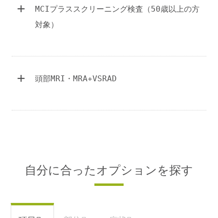
+
MCIプラススクリーニング検査（50歳以上の方
対象）
MCIプラススクリーニング検査
￥27,500
+
頭部MRI・MRA+VSRAD
50歳以上の方が対象です。
頭部MRI・MRA+VSRAD
￥38,500
アルツハイマー型認知症が気になる方
自分に合ったオプションを探す
※50歳以上の方が対象です。
判
アドバイス
定