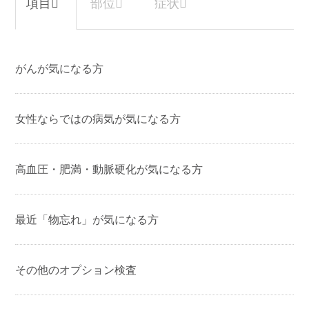
A
今年の検査で異常は見られませんでし
た。
B
今後も1年に1度、定期的に検査を受けら
がんが気になる方
れることをお勧めします。
C
軽度認知障害（MCI）のリスクが中程度
女性ならではの病気が気になる方
あります。
詳細な検査を受けられることをお勧めし
高血圧・肥満・動脈硬化が気になる方
ます。
D
軽度認知障害（MCI）のリスクが高い可
最近「物忘れ」が気になる方
能性があります。
専門医による早期の検査／診断を受けら
その他のオプション検査
れることをお勧めします。