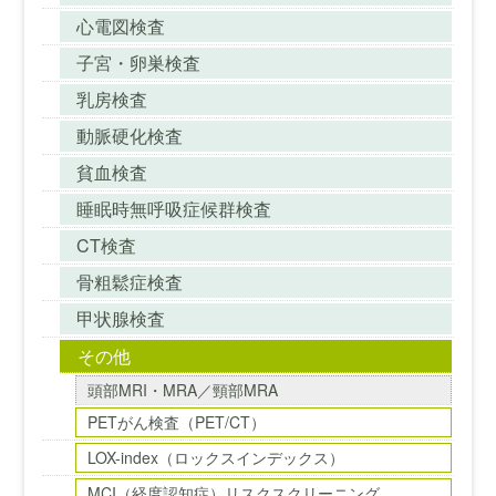
心電図検査
子宮・卵巣検査
乳房検査
動脈硬化検査
貧血検査
睡眠時無呼吸症候群検査
CT検査
骨粗鬆症検査
甲状腺検査
その他
頭部MRI・MRA／頸部MRA
PETがん検査（PET/CT）
LOX-index（ロックスインデックス）
MCI（経度認知症）リスクスクリーニング