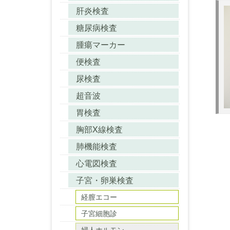
肝炎検査
糖尿病検査
腫瘍マーカー
便検査
尿検査
超音波
胃検査
胸部X線検査
肺機能検査
心電図検査
子宮・卵巣検査
経膣エコー
子宮細胞診
婦人ホルモン