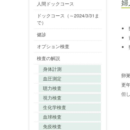
婦
人間ドックコース
ドックコース（～2024/3/31ま
で）
健診
オプション検査
検査の解説
身体計測
卵
血圧測定
更
聴力検査
但
視力検査
生化学検査
血球検査
免疫検査