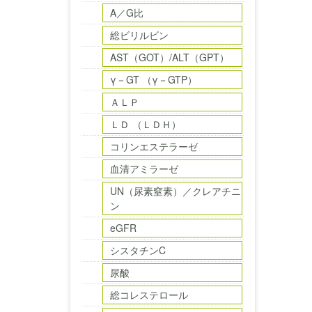
A／G比
総ビリルビン
AST（GOT）/ALT（GPT）
γ－GT （γ－GTP）
ＡＬＰ
ＬＤ （ＬＤＨ）
コリンエステラーゼ
血清アミラーゼ
UN（尿素窒素）／クレアチニ
ン
eGFR
シスタチンC
尿酸
総コレステロール