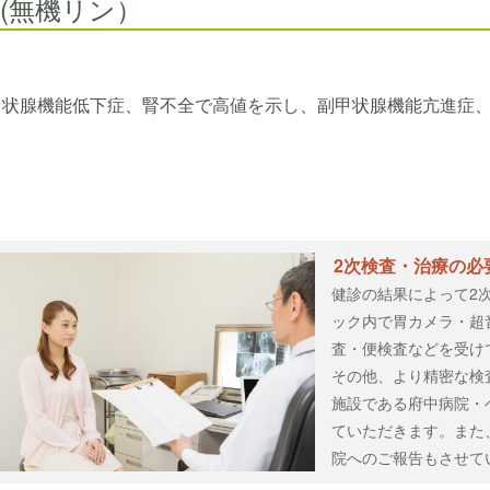
P (無機リン）
甲状腺機能低下症、腎不全で高値を示し、副甲状腺機能亢進症
2次検査・治療の必
健診の結果によって2
ック内で胃カメラ・超
査・便検査などを受け
その他、より精密な検
施設である府中病院・
ていただきます。また
院へのご報告もさせて