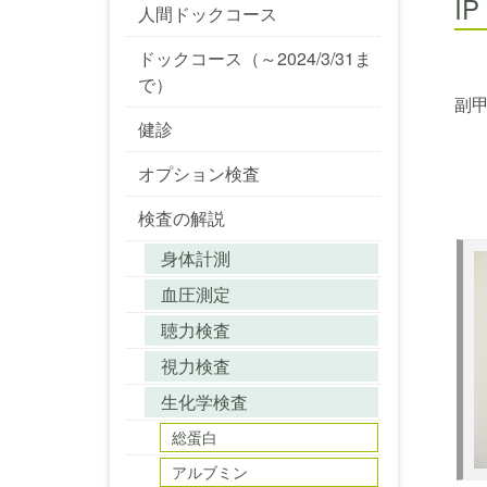
I
人間ドックコース
ドックコース（～2024/3/31ま
で）
副
健診
オプション検査
検査の解説
身体計測
血圧測定
聴力検査
視力検査
生化学検査
総蛋白
アルブミン