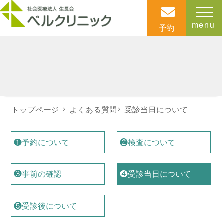
menu
予約
トップページ
>
よくある質問
>
受診当日について
❶予約について
❷検査について
❸事前の確認
❹受診当日について
❺受診後について