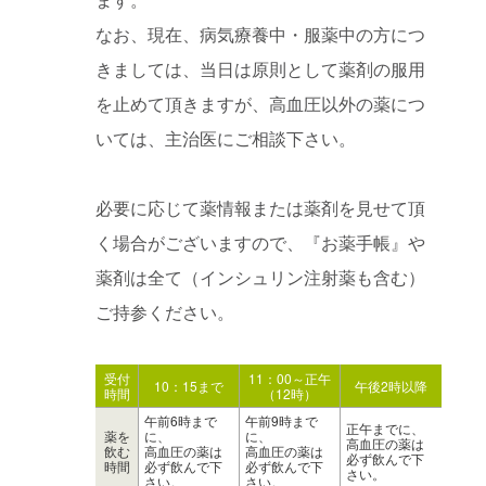
なお、現在、病気療養中・服薬中の方につ
きましては、当日は原則として薬剤の服用
を止めて頂きますが、高血圧以外の薬につ
いては、主治医にご相談下さい。
必要に応じて薬情報または薬剤を見せて頂
く場合がございますので、『お薬手帳』や
薬剤は全て（インシュリン注射薬も含む）
ご持参ください。
受付
11：00～正午
10：15まで
午後2時以降
時間
（12時）
午前6時まで
午前9時まで
正午までに、
薬を
に、
に、
高血圧の薬は
飲む
高血圧の薬は
高血圧の薬は
必ず飲んで下
時間
必ず飲んで下
必ず飲んで下
さい。
さい。
さい。