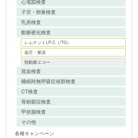
心電図検査
子宮・卵巣検査
乳房検査
動脈硬化検査
レムナントLP-C（/TG）
血圧・脈波
頸動脈エコー
貧血検査
睡眠時無呼吸症候群検査
CT検査
骨粗鬆症検査
甲状腺検査
その他
各種キャンペーン