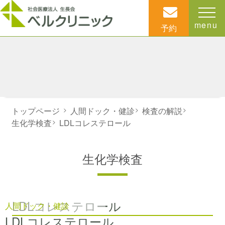
menu
予約
トップページ
>
人間ドック・健診
>
検査の解説
>
生化学検査
>
LDLコレステロール
生化学検査
LDLコレステロール
人間ドック・健診
LDLコレステロール