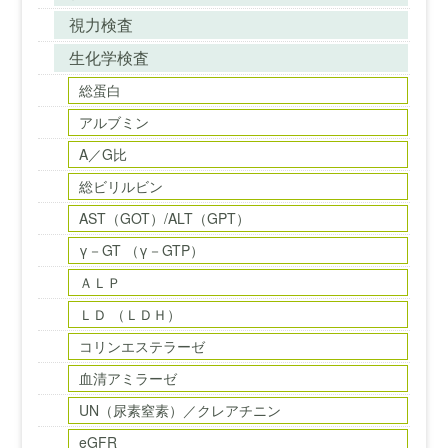
視力検査
生化学検査
総蛋白
アルブミン
A／G比
総ビリルビン
AST（GOT）/ALT（GPT）
γ－GT （γ－GTP）
ＡＬＰ
ＬＤ （ＬＤＨ）
コリンエステラーゼ
血清アミラーゼ
UN（尿素窒素）／クレアチニン
eGFR