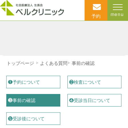
menu
予約
トップページ
>
よくある質問
>
事前の確認
❶予約について
❷検査について
❸事前の確認
❹受診当日について
❺受診後について