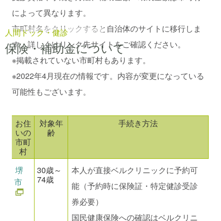
によって異なります。
市町村名をクリックすると自治体のサイトに移行しま
人間ドック・健診
す。詳しくはリンク先サイトをご確認ください。
保険・補助金について
※掲載されていない市町村もあります。
※2022年4⽉現在の情報です。内容が変更になっている
可能性もございます。
お住
対象年
手続き方法
いの
齢
市町
村
堺
30歳～
本人が直接ベルクリニックに予約可
74歳
市
能（予約時に保険証・特定健診受診
券必要）
国民健康保険への確認はベルクリニ