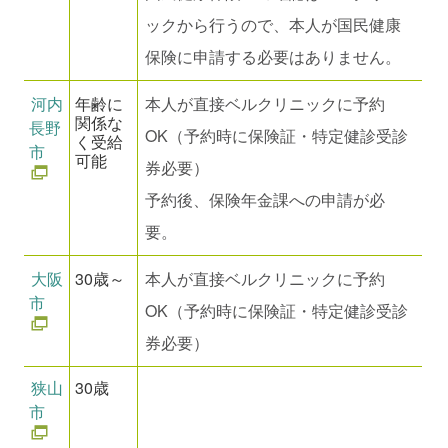
ックから行うので、本人が国民健康
保険に申請する必要はありません。
河内
年齢に
本人が直接ベルクリニックに予約
関係な
長野
OK（予約時に保険証・特定健診受診
く受給
市
可能
券必要）
予約後、保険年金課への申請が必
要。
大阪
30歳～
本人が直接ベルクリニックに予約
市
OK（予約時に保険証・特定健診受診
券必要）
狭山
30歳
市