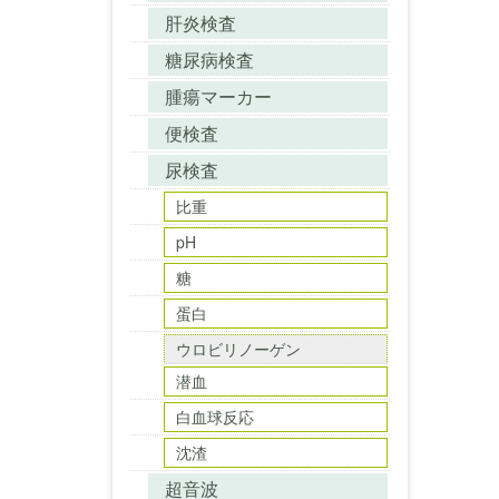
肝炎検査
糖尿病検査
腫瘍マーカー
便検査
尿検査
比重
pH
糖
蛋白
ウロビリノーゲン
潜血
白血球反応
沈渣
超音波