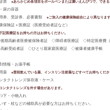
問診票
※あらかじめ各項目をボールペンまたは濃いえんぴつで、でき
便・尿の容器
利用券、受診券、必要書類
※ご加入の健康保険組合により異なりま
健康保険証＋医療証（医療受給者証など）
※下記医療証をお持ちの方はお持ちください。
後期高齢者医療被保険者証 ◇障碍者医療証 ◇特定医療費（
高齢受給者証 ◇ひとり親家庭医療証 ◇被爆者健康手帳
薬剤情報・お薬手帳
常用薬
※普段飲んでいる薬、インスリン注射薬などすべてお持ちくださ
コンタクトレンズ保存液・ケース
※コンタクトレンズを外す場合があります。
くつ下・小物入れ
車いす・杖などの補助具が必要な方はお持ちください。