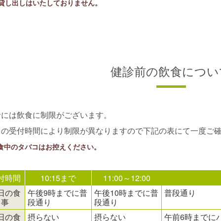
※貸し出しはいたしておりません。
健診前の飲食につい
診には飲食に制限がございます。
日の受付時間により制限が異なりますので下記の表にて一度ご
食中のタバコはお控えください。
付時間
10:15まで
11:00～12:00
日の食
午後9時までに普
午後10時までに普
普段通り
事
段通り
段通り
日の食
摂らない
摂らない
午前6時までに