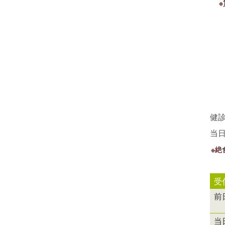
健
当
※絶
受
前
当