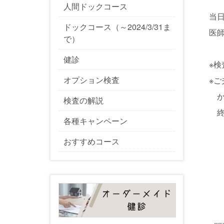
人間ドックコース
当
ドックコース（～2024/3/31ま
医
で）
健診
※
オプション検査
※
か
検査の解説
終
各種キャンペーン
おすすめコース