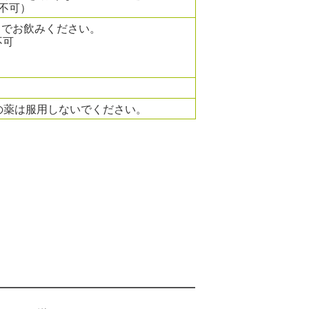
不可）
lまでお飲みください。
不可
の薬は服用しないでください。