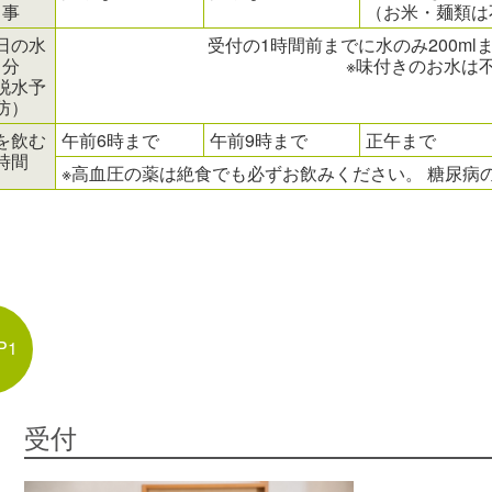
事
（お米・麺類は
日の水
受付の1時間前までに水のみ200m
分
※味付きのお水は
脱水予
防）
を飲む
午前6時まで
午前9時まで
正午まで
時間
※高血圧の薬は絶食でも必ずお飲みください。 糖尿病
P1
受付