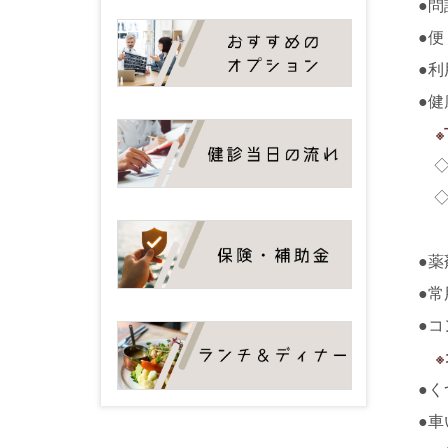
●
●
●
●
◇
◇
●
●
●
●
●