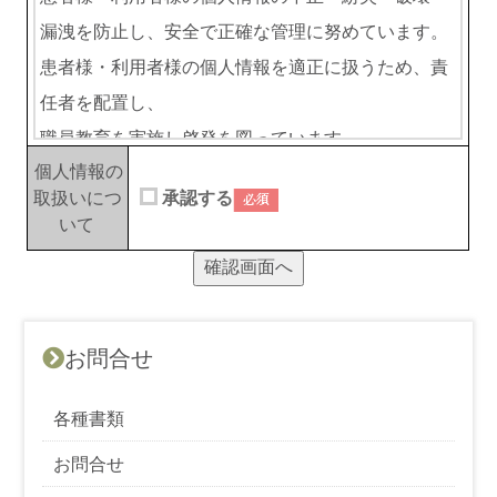
漏洩を防止し、安全で正確な管理に努めています。
患者様・利用者様の個人情報を適正に扱うため、責
任者を配置し、
職員教育を実施し啓発を図っています。
個人情報の
患者様・利用者様の情報は、診療及び運営管理に必
取扱いにつ
承認する
要な範囲においてのみ収集し、当該利用目的以外に
いて
ついては、
使用いたしません。
個人情報保護措置の運用や内容を定期的に見直し、
改善に努めています。
お問合せ
当法人事業（保健医療福祉サービス）の運営管理又
各種書類
は診療上、個人情報を第三者に知らせる必要がある
場合は、必要性等十分に検討し、個人情報を保護す
お問合せ
るように努めます。