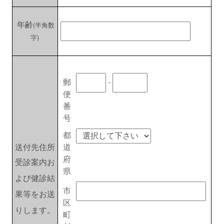
年齢
(半角数
字)
-
郵
便
番
号
都
送付先住所
道
府
受診案内お
県
よび健診結
市
果等をお送
区
りします。
町