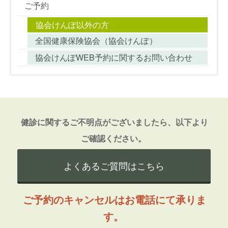
ご予約
当法人施設では、一部の検査を外部の検査会社に委
協会けんぽ以外の方
託する場合があり、
全国健康保険協会（協会けんぽ）
情報が不適切に扱われないように配慮しています。
協会けんぽWEB予約に関するお問い合わせ
法令等に従い主に第三者に通知する項目
ご家族への病状説明
健診に関するご不明点がございましたら、以下より
処方箋提出先薬局
ご確認ください。
診療報酬請求に伴う業務
行政機関への報告・届出書等
よくあるご質問はこちら
ご紹介先の医療機関や他の医療機関からの照会等
当法人での医療従事者等における教育・実習・研究
ご予約のキャンセルはお電話にて承りま
等
す。
その他厚生労働省による「医療・介護関係事業者に