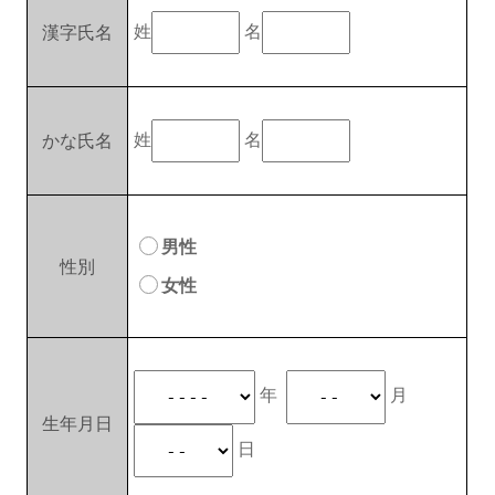
姓
名
漢字氏名
姓
名
かな氏名
男性
性別
女性
年
月
生年月日
日